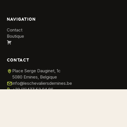
NAVIGATION
Contact
Boutique
Panier
CONTACT
Place Serge Dauginet, 1c
5080 Emines, Belgique
info@leschevaliersdemines.be
+32 (0)477 53 04 86
© 2026 Les Chevaliers d'Emines ASBL · Tous droits réservés
Carnaval du Dragon · Emines