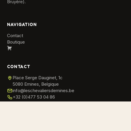
Bruyère).
NAVIGATION
Contact
Boutique
Panier
CONTACT
Place Serge Dauginet, 1c
5080 Emines, Belgique
info@leschevaliersdemines.be
+32 (0)477 53 04 86
© 2026 Les Chevaliers d'Emines ASBL · Tous droits réservés
Carnaval du Dragon · Emines